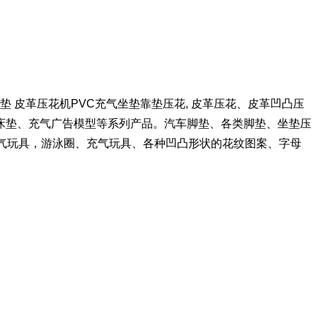
垫 皮革压花机PV
C充气坐垫靠垫压花, 皮革压花、皮革凹凸压
床垫、充气广告模型等系列产品。汽车脚垫、各类脚垫、坐垫压
吹气玩具，游泳圈、充气玩具、各种凹凸形状的花纹图案、字母