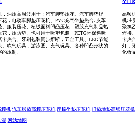
机
全自
机，油压高周波用于：汽车脚垫压花、汽车脚垫焊
高频
花，电动车脚垫压花机、PVC充气坐垫热合, 皮革
机:主
花、服装压花、植绒面料凹凸压花，塑胶充气制品热
聚氯乙
压花，压防垫、也可用于吸塑包装，PETG环保料吸
焊接
纸卡热合、牙刷包装同步熔断，五金工具、LED节能
卡热合
焊接、吹气玩具，游泳圈、充气玩具、各种凹凸形状的
灯，
字的压制。
化妆
高频机
汽车脚垫高频压花机
座椅坐垫压花机
门垫地垫高频压花机
佳湖
网站地图