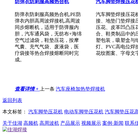
防弹衣防刺服高频热合机
汽车脚垫焊接压花
防弹衣防刺服高频热合机,PE防
汽车脚垫焊接压花
弹衣内胆高周波焊接机,高周波
接、地垫门垫焊接压
同步熔断机，适用于防弹服内
压花、皮革凹凸压
胆，汽车通风袋，无纺布+海绵
合、鞋类制品中的
空气过滤袋，鞋垫压花，按摩
塑包装，吸塑盒与
气囊、充气气袋、废液袋，医
灯、PVC高电位
疗袋接等热合焊接熔断同时完
花纹图案、字母文
成。
查看详情 +
上一条
汽车座椅加热垫焊接机
返回列表
本文标签：
汽车脚垫压花机
电动车脚垫压花机
汽车脚垫压花
关于佳湖
高频机
高周波机
产品展示
视频展示
案例·新闻
联系