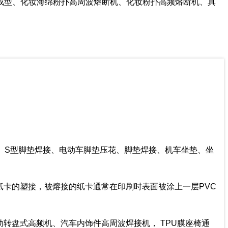
成型、化妆海绵粉扑高周波熔断机、化妆粉扑高频熔断机、真
、S型脚垫焊接、电动车脚垫压花、脚垫焊接、机车坐垫、坐
卡的塑接，被熔接的纸卡通常在印刷时表面被涂上一层PVC
转盘式高频机、汽车内饰件高周波焊接机， TPU膜座椅通