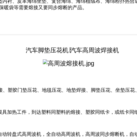
盔内衬、皮革海绵坐垫、复合海绵、海绵植绒布、海绵粉扑热合
、保暖袋等需要熔接又要同步熔断的产品。
汽车脚垫压花机∣汽车高周波焊接机
焊接、塑胶门垫压花、地毯压花、地垫焊接、脚垫压花、坐垫压花
模具加热工件，到达塑料同塑料的熔接、塑胶同纸卡，或纸卡同纸
动转盘式高周波机，全自动高周波机，高周波同步熔断机，自动