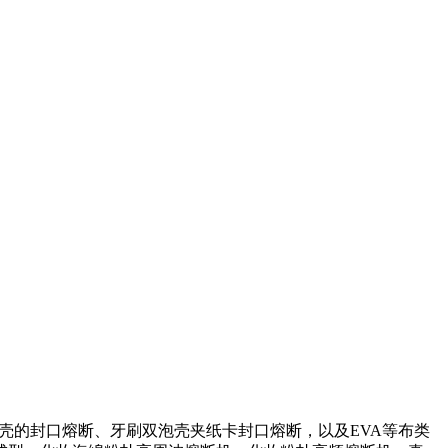
塑泡壳的封口熔断、牙刷双泡壳夹纸卡封口熔断，以及EVA等布类