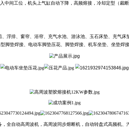
进入中间工位，机头上气缸自动下降，高频熔接，冷却定型（裁
船、浮排、窗帘、浴帘、充气水池、游泳池、玉石床垫、充气床垫
S型脚垫焊接、电动车脚垫压花、脚垫焊接、机车坐垫、坐垫焊
，全自动高周波机，高周波同步熔断机，自动转盘式高频机、汽