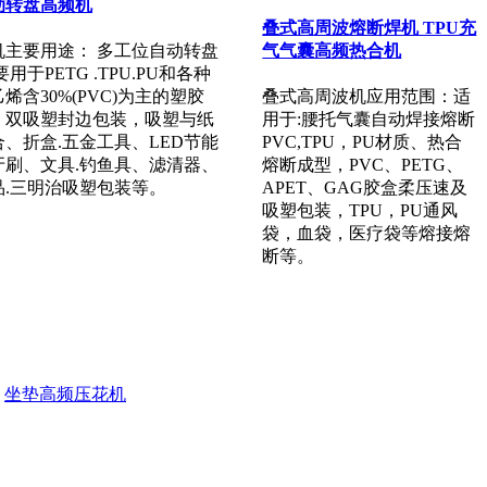
动转盘高频机
叠式高周波熔断焊机 TPU充
气气囊高频热合机
机主要用途： 多工位自动转盘
要用于PETG .TPU.PU和各种
烯含30%(PVC)为主的塑胶
叠式高周波机应用范围：适
。双吸塑封边包装，吸塑与纸
用于:腰托气囊自动焊接熔断
、折盒.五金工具、LED节能
PVC,TPU，PU材质、热合
牙刷、文具.钓鱼具、滤清器、
熔断成型，PVC、PETG、
品.三明治吸塑包装等。
APET、GAG胶盒柔压速及
吸塑包装，TPU，PU通风
袋，血袋，医疗袋等熔接熔
断等。
坐垫高频压花机