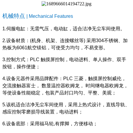
机械特点
| Mechanical Features
1.伺服电缸：无需气压，电动缸，适合洁净无尘车间使用。
2.
设备材质：
(
机身、机架、连接螺丝等
)
采用
304
不锈钢、加
热板为
6061
航空镁铝，可使受力均匀，不易变形。
3.
控制方式：
PLC
触摸屏控制，电动进料、单人操作、双手
按钮，操作便捷；
4.
设备元器件采用品牌配件：
PLC
三菱，触摸屏控制威伦，
交流接触器富士，
数显温控器欧姆龙，
时间继电器欧姆龙，
等使设备性能稳定，包装产品封口均匀、平整、美观；
5.
该机适合洁净无尘车间使用，采用上热式设计，直线导轨、
感应控制零磨损导线装置，电动进料；
6.
设备底部：采用福马轮
,
有撑脚，方便移动；